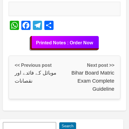
WhatsApp
Facebook
Telegram
Share
Printed Notes : Order Now
<< Previous post
Next post >>
موبائل کے فائدے اور
Bihar Board Matric
نقصانات
Exam Complete
Guideline
Search
Search