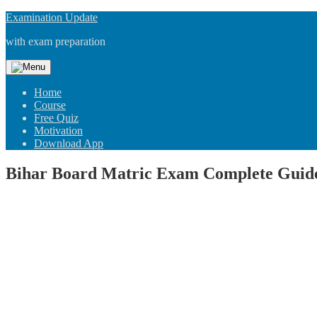
Skip
Examination Update
to
with exam preparation
content
Home
Course
Free Quiz
Motivation
Download App
Bihar Board Matric Exam Complete Guide