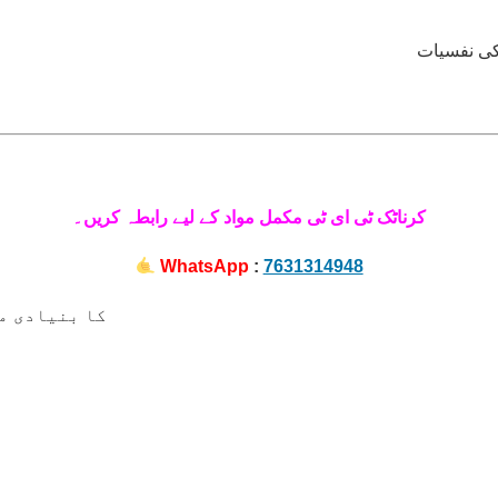
کی نفسیات
کرناٹک ٹی ای ٹی مکمل مواد کے لیے رابطہ کریں۔
WhatsApp
:
7631314948
Q1. تعلیمی نفسیات (al Psychology