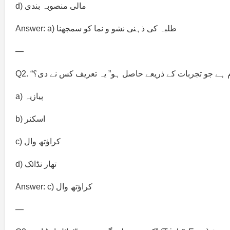
d) مالی منصوبہ بندی
Answer: a) طلبہ کی ذہنی نشو و نما کو سمجھنا
—
ا نام ہے جو تجربات کے ذریعے حاصل ہو” یہ تعریف کس نے دی؟
a) پیازیہ
b) اسکنر
c) کراؤتھ وال
d) تھار نڈائک
Answer: c) کراؤتھ وال
—