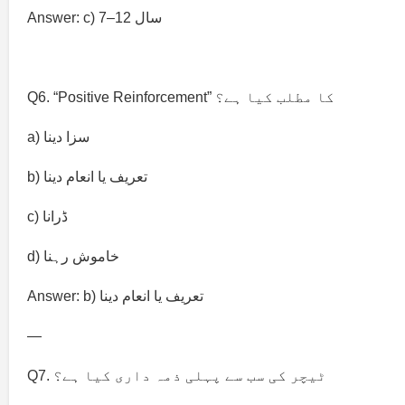
Answer: c) 7–12 سال
Q6. “Positive Reinforcement” کا مطلب کیا ہے؟
a) سزا دینا
b) تعریف یا انعام دینا
c) ڈرانا
d) خاموش رہنا
Answer: b) تعریف یا انعام دینا
—
Q7. ٹیچر کی سب سے پہلی ذمہ داری کیا ہے؟