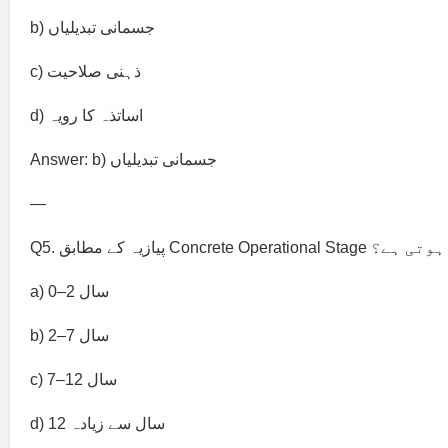
b) جسمانی تبدیلیاں
c) ذہنی صلاحیت
d) اساتذہ کا رویہ
Answer: b) جسمانی تبدیلیاں
—
Concrete O کس عمر میں ہوتی ہے؟
a) 0–2 سال
b) 2–7 سال
c) 7–12 سال
d) 12 سال سے زیادہ