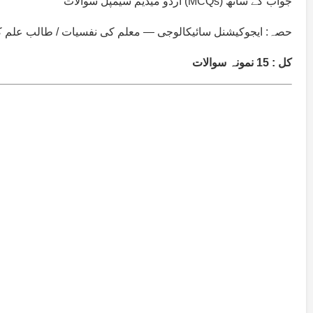
اردو میڈیم سیمپل سوالات (MCQs) جواب کے ساتھ
حصہ: ایجوکیشنل سائیکالوجی — معلم کی نفسیات / طالب علم 
کل : 15 نمونہ سوالات